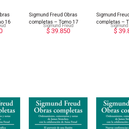
bras
Sigmund Freud Obras
Sigmund Freu
mo 16
completas – Tomo 17
completas – 
eud
Sigmund Freud
Sigmund
0
$
39.850
$
39.