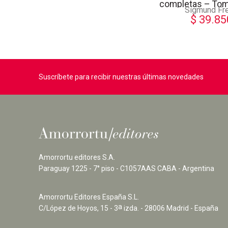
completas – To
Sigmund Fr
$
39.85
Suscríbete para recibir nuestras últimas novedades
Amorrortu editores S.A.
Paraguay 1225 - 7° piso - C1057AAS CABA - Argentina
Amorrortu Editores España S.L.
a
C/López de Hoyos, 15 - 3
izda. - 28006 Madrid - España