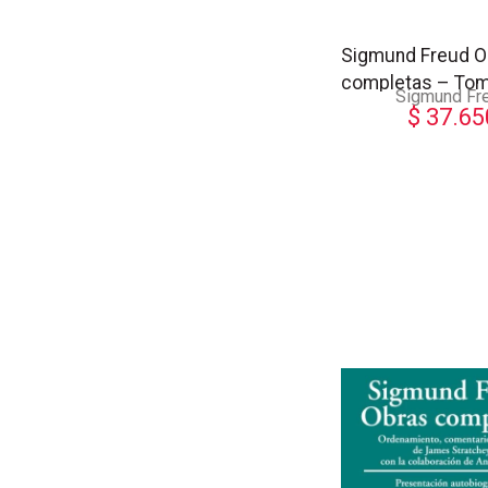
Sigmund Freud O
completas – To
Sigmund Fr
$
37.65