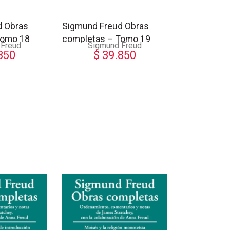
d Obras
Sigmund Freud Obras
Tomo 18
completas – Tomo 19
 Freud
Sigmund Freud
850
$
39.850