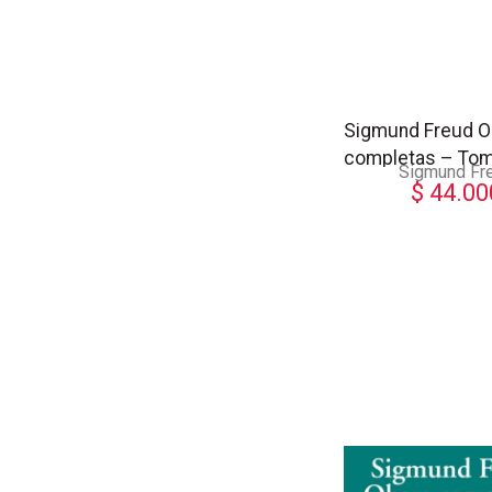
Sigmund Freud O
completas – To
Sigmund Fr
$
44.00