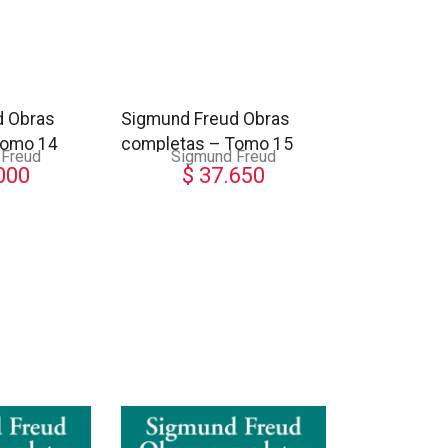
d Obras
Sigmund Freud Obras
Tomo 14
completas – Tomo 15
 Freud
Sigmund Freud
000
$
37.650