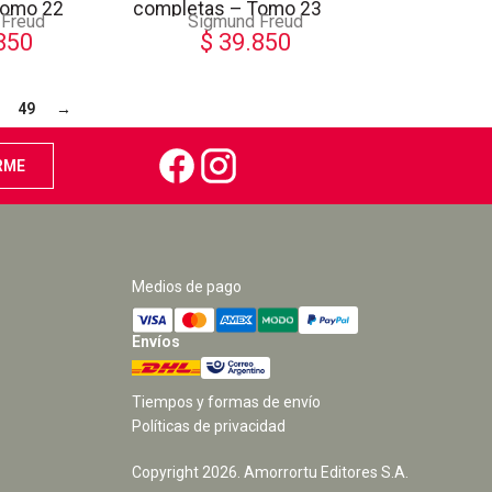
Tomo 22
completas – Tomo 23
 Freud
Sigmund Freud
850
$
39.850
49
→
Medios de pago
Envíos
Tiempos y formas de envío
Políticas de privacidad
Copyright
2026
. Amorrortu Editores S.A.