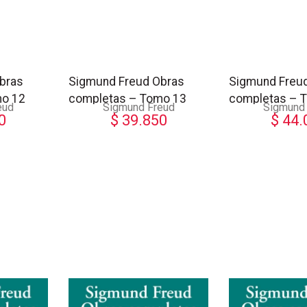
bras
Sigmund Freud Obras
Sigmund Freu
mo 12
completas – Tomo 13
completas – 
eud
Sigmund Freud
Sigmund
0
$
39.850
$
44.