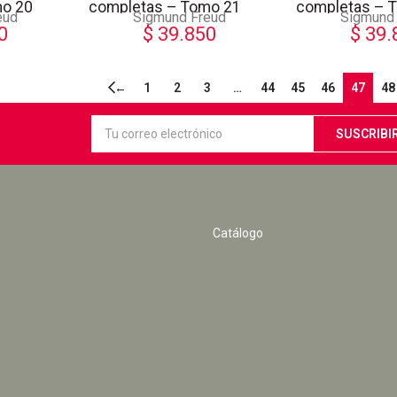
mo 20
completas – Tomo 21
completas – 
eud
Sigmund Freud
Sigmund
0
$
39.850
$
39.
←
1
2
3
…
44
45
46
47
48
Catálogo