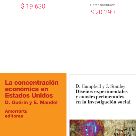
$
19.630
Peter Bachrach
$
20.290