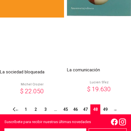
La comunicación
La sociedad bloqueada
Lucien Sfez
Michel Crozier
$
19.630
$
22.050
←
1
2
3
…
45
46
47
48
49
→
Suscríbete para recibir nuestras últimas novedades