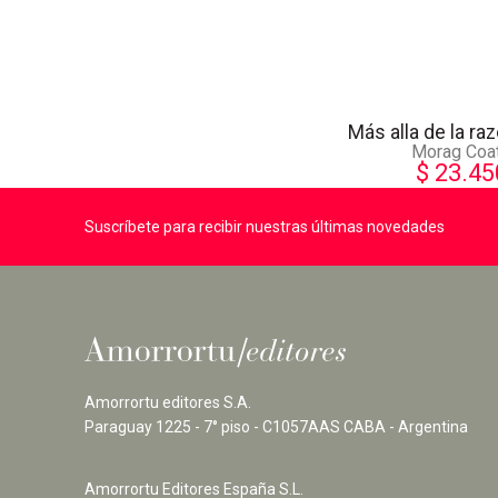
Más alla de la ra
Morag Coa
$
23.45
Suscríbete para recibir nuestras últimas novedades
Amorrortu editores S.A.
Paraguay 1225 - 7° piso - C1057AAS CABA - Argentina
Amorrortu Editores España S.L.