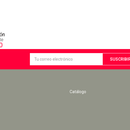
zón
te
0
Catálogo