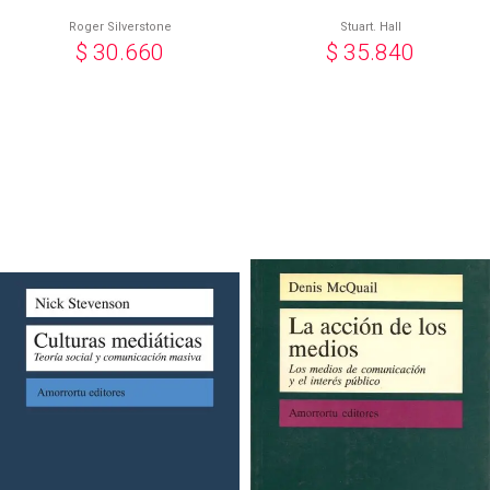
Roger Silverstone
Stuart. Hall
$
30.660
$
35.840