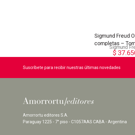
Sigmund Freud O
completas – To
Sigmund Fr
$
37.65
Suscríbete para recibir nuestras últimas novedades
Amorrortu editores S.A.
Paraguay 1225 - 7° piso - C1057AAS CABA - Argentina