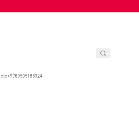
ucto
9789505185924