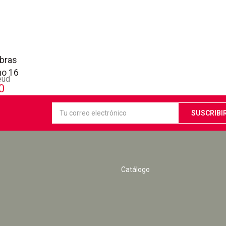
bras
mo 16
eud
0
Catálogo