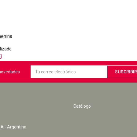
menina
lizade
0
s novedades
Catálogo
A - Argentina