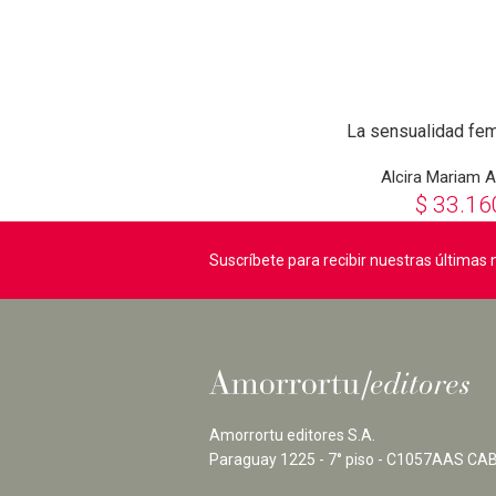
La sensualidad fe
Alcira Mariam A
$
33.16
Suscríbete para recibir nuestras última
Amorrortu editores S.A.
Paraguay 1225 - 7° piso - C1057AAS CAB