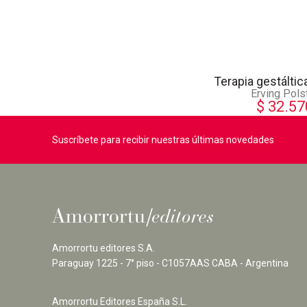
Terapia gestáltic
Erving Pols
$
32.57
Suscríbete para recibir nuestras últimas novedades
Amorrortu editores S.A.
Paraguay 1225 - 7° piso - C1057AAS CABA - Argentina
Amorrortu Editores España S.L.