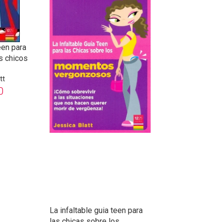
een para
s chicos
tt
0
La infaltable guia teen para
las chicas sobre los