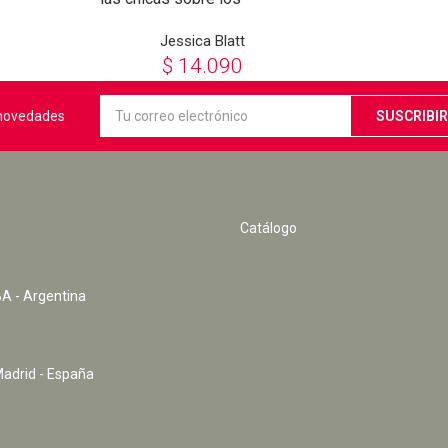
momentos vergonzosos
Jessica Blatt
$
14.090
s novedades
Catálogo
A - Argentina
Madrid - España