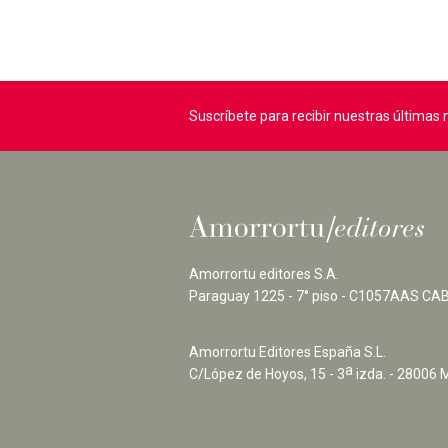
Suscríbete para recibir nuestras última
Amorrortu editores S.A.
Paraguay 1225 - 7° piso - C1057AAS CAB
Amorrortu Editores España S.L.
a
C/López de Hoyos, 15 - 3
izda. - 28006 