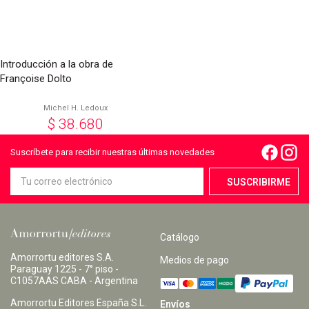
Introducción a la obra de
Françoise Dolto
Michel H. Ledoux
$
38.680
Suscríbete para recibir nuestras últimas novedades
Catálogo
Amorrortu editores S.A.
Medios de pago
Paraguay 1225 - 7° piso -
C1057AAS CABA - Argentina
Amorrortu Editores España S.L.
Envíos