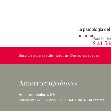
La psicología del 
psicosis
Paul Fede
$
41.56
Suscríbete para recibir nuestras últimas novedades
Amorrortu editores S.A.
Paraguay 1225 - 7° piso - C1057AAS CABA - Argentina