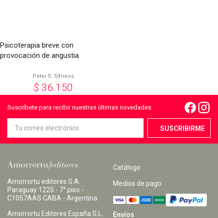
Psicoterapia breve con
provocación de angustia
Peter E. Sifneos
$
36.150
Suscríbete para recibir nuestras últimas novedades
Catálogo
Amorrortu editores S.A.
Medios de pago
Paraguay 1225 - 7° piso -
C1057AAS CABA - Argentina
Amorrortu Editores España S.L.
Envíos