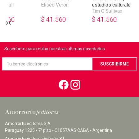
s Lull
Eliseo Veron
estudios culturales
Tim O'Sullivan
3.160
$
41.560
$
41.560
Suscríbete para recibir nuestras últimas novedades
Amorrortu editores S.A.
Paraguay 1225 - 7° piso - C1057AAS CABA - Argentina
Amorrortu Editores España S.L.