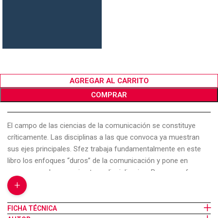
AGREGAR AL CARRITO
COMPRAR
El campo de las ciencias de la comunicación se constituye
críticamente. Las disciplinas a las que convoca ya muestran
sus ejes principales. Sfez trabaja fundamentalmente en este
libro los enfoques “duros” de la comunicación y pone en
escena uno de esos ejes transdisciplinarios. Pero su enfoque
+
es cultural, filosófico y político. En su mapa crítico incluye, así,
la teoría de la información, la semiótica, las rupturas con los
modelos conductistas y de la cibernética de orden segundo,
FICHA TÉCNICA