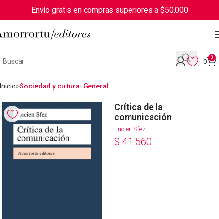
Envío gratis en compras superiores a $50.000
0
0
Inicio
Sociedad y cultura: General
Crítica de la
comunicación
Lucien Sfez
$
41.560