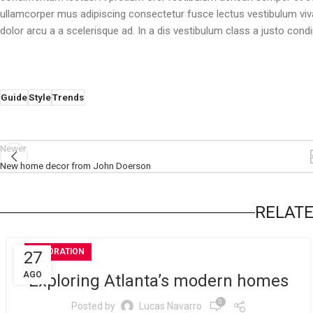
ullamcorper mus adipiscing consectetur fusce lectus vestibulum vi
dolor arcu a a scelerisque ad. In a dis vestibulum class a justo c
Guide
Style
Trends
Newer
New home decor from John Doerson
RELATE
DECORATION
27
AGO
Exploring Atlanta’s modern homes
0
Posted by
Lucas Navarro