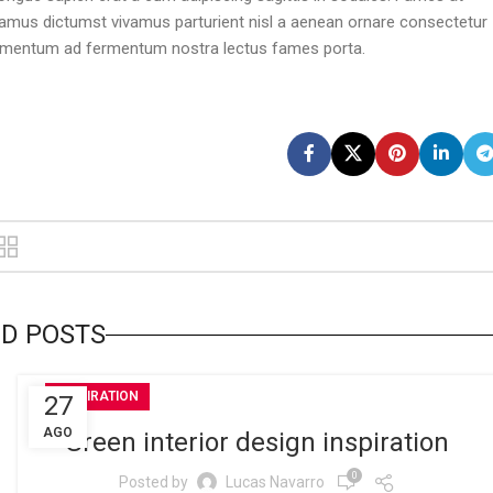
vamus dictumst vivamus parturient nisl a aenean ornare consectetur
ondimentum ad fermentum nostra lectus fames porta.
D POSTS
INSPIRATION
27
AGO
Green interior design inspiration
0
Posted by
Lucas Navarro