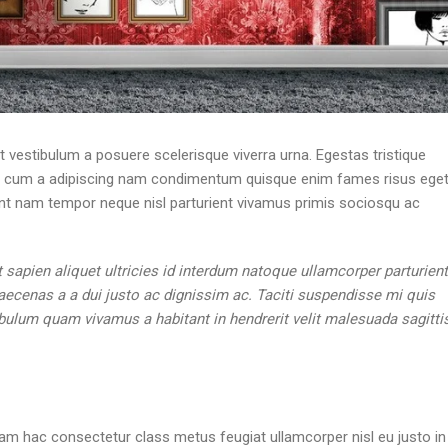
sit vestibulum a posuere scelerisque viverra urna. Egestas tristique
ent cum a adipiscing nam condimentum quisque enim fames risus eget
nt nam tempor neque nisl parturient vivamus primis sociosqu ac
apien aliquet ultricies id interdum natoque ullamcorper parturient
ecenas a a dui justo ac dignissim ac. Taciti suspendisse mi quis
ulum quam vivamus a habitant in hendrerit velit malesuada sagitti
am hac consectetur class metus feugiat ullamcorper nisl eu justo in