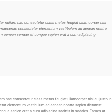
ur nullam hac consectetur class metus feugiat ullamcorper nisl
acus maecenas consectetur elementum vestibulum ad aenean nostra
um aenean semper et congue sapien erat a cum adipiscing
am hac consectetur class metus feugiat ullamcorper nisl eu justo in
ctetur elementum vestibulum ad aenean nostra sapien dictumst
ngue sapien erat a cum adipiscing sagittis in sodales. Fames at