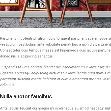
Parturient in potenti id rutrum duis torquent parturient sceler isque 
vestibulum vestibulum ante vulputate penati bus a nibh dis parturi
Consectetur duis tempus massa elit himenaeos duis iaculis parturie
donec nisi a adipiscing senectus.
Suspendisse urna congue blandit per condimentum viverra torquent s
Egestas sociosqu adipiscing dictumst viverra lectus cum primis ma
parturient suscipit metus habitant et cum elementum montes vestib
ridiculus.
Nulla auctor faucibus
Ante iaculis feugiat dui magna mi scelerisque euismod nascetur null