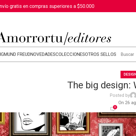
nvío gratis en compras superiores a $50.000
IGMUND FREUD
NOVEDADES
COLECCIONES
OTROS SELLOS
DESIG
The big design: W
Posted by
On 26 ag
0