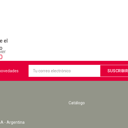
e el
ño
ier
0
s novedades
Catálogo
A - Argentina