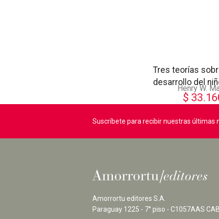
Tres teorías sobr
desarrollo del ni
Henry W. Ma
$
33.16
Suscríbete para recibir nuestras última
Amorrortu editores S.A.
Paraguay 1225 - 7° piso - C1057AAS CAB