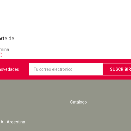
arte de
lmina
0
s novedades
Catálogo
A - Argentina