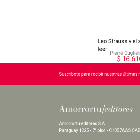
Leo Strauss y el 
leer
Pierre Guglie
$
16.61
Suscríbete para recibir nuestras última
Amorrortu editores S.A.
Paraguay 1225 - 7° piso - C1057AAS CAB