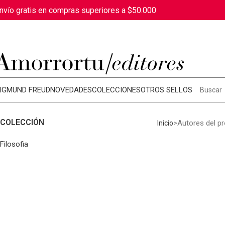
nvío gratis en compras superiores a $50.000
IGMUND FREUD
NOVEDADES
COLECCIONES
OTROS SELLOS
COLECCIÓN
Autores del p
Inicio
Filosofia