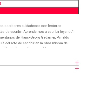
O
 los escritores cuidadosos son lectores
tes de escribir. Aprendemos a escribir leyendo”.
comentarios de Hans-Georg Gadamer, Arnaldo
uía del arte de escribir en la obra misma de
 del arte de escribir y considerar sus
bjetivo de este trabajo, contra una
turas virtuales (tendencia “conservadora”), ya a
resenta aquí una de las mejores introducciones al
a la vez erudito y auténticamente introductorio,
iversos del filósofo germano-norteamericano.