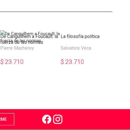
De Canguilhem a Foucault: la
La filosofía política
El p
fuerza de las normas
Pierre Macherey
Salvatore Veca
Eric
$
23.710
$
23.710
$
3