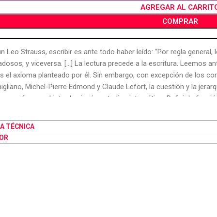
AGREGAR AL CARRIT
COMPRAR
n Leo Strauss, escribir es ante todo haber leído: “Por regla general,
adosos, y viceversa. […] La lectura precede a la escritura. Leemos an
es el axioma planteado por él. Sin embargo, con excepción de los 
gliano, Michel-Pierre Edmond y Claude Lefort, la cuestión y la jerarq
uss no fueron objeto de ningún estudio sistemático. Definir la función
icancias con referencia al conjunto de la obra de Strauss: ese es el o
rpretación dominante que tiende, ya sea a despojar a esa obra de lec
HA TÉCNICA
oseer al autor de su obra (tendencia “liberal”). Pierre Guglielmina p
OR
do filosófico de Leo Strauss que pueden leerse. Se trata de un texto 
demuestra un conocimiento profundo de los períodos sucesivos y d