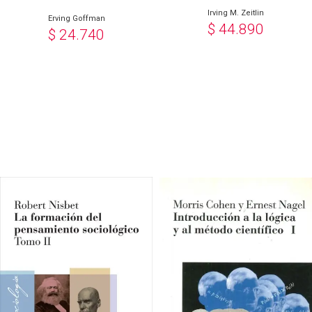
Irving M. Zeitlin
Erving Goffman
$
44.890
$
24.740