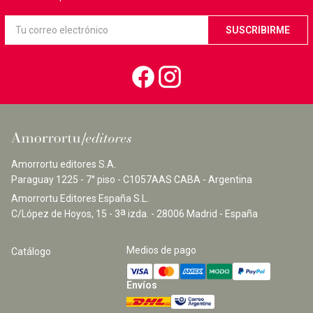
Amorrortu editores S.A.
Paraguay 1225 - 7° piso - C1057AAS CABA - Argentina
Amorrortu Editores España S.L.
a
C/López de Hoyos, 15 - 3
izda. - 28006 Madrid - España
Medios de pago
Catálogo
Envíos