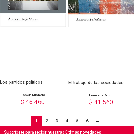
Los partidos políticos
El trabajo de las sociedades
Robert Michels
Francois Dubet
$
46.460
$
41.560
1
2
3
4
5
6
→
Suscríbete para recibir nuestras últimas novedades