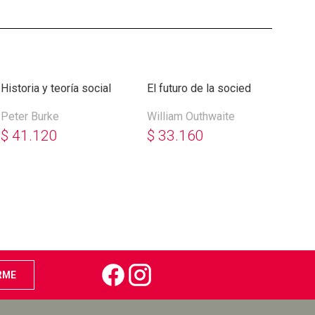
Historia y teoría social
El futuro de la sociedad
Iden
glob
Peter Burke
William Outhwaite
Jon
$
41.120
$
33.160
$
4