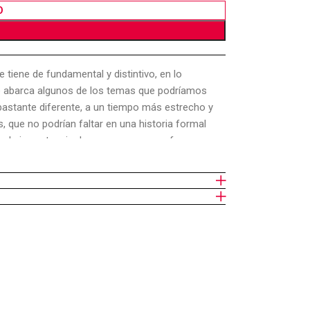
O
e tiene de fundamental y distintivo, en lo
que abarca algunos de los temas que podríamos
bastante diferente, a un tiempo más estrecho y
 que no podrían faltar en una historia formal
ar la importancia de personas que no fueron
a tradición sociológica considera vital. Si
e ideas que le da continuidad a través de las
en el estudio humanístico y científico del
 que funcionan como sus elementos constitutivos
as ideas no representan la totalidad de la
 y conceptos, pero dan a la tradición
 siglo