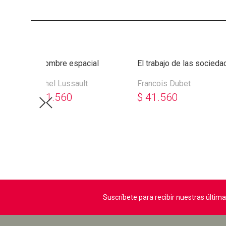
os
El hombre espacial
El trabajo de las socied
Michel Lussault
Francois Dubet
$
41.560
$
41.560
Suscríbete para recibir nuestras últi