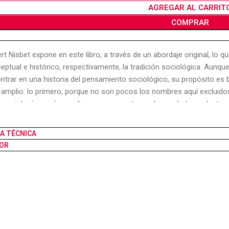
AGREGAR AL CARRIT
COMPRAR
rt Nisbet expone en este libro, a través de un abordaje original, lo qu
eptual e histórico, respectivamente, la tradición sociológica. Aun
ntrar en una historia del pensamiento sociológico, su propósito es 
amplio: lo primero, porque no son pocos los nombres aquí excluidos,
a sociología; y más amplio porque su autor no ha vacilado en destac
ólogos -ni en lo nominal ni en lo sustancial-, pero cuya relación con l
tamos que en el centro de toda tradición intelectual hay un núcleo d
HA TÉCNICA
raciones, y la identifica entre todas las otras disciplinas que compon
OR
re, se puede pensar, en el caso de la sociología, en ciertas ideas
e configuran en su relación funcional recíproca el núcleo aludido. Est
ología moderna, sus múltiples intereses empíricos, sus metodologías
ológica la continuidad y coherencia que tienen desde hace más de un