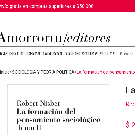
nvío gratis en compras superiores a $50.000
IGMUND FREUD
NOVEDADES
COLECCIONES
OTROS SELLOS
Inicio
SOCIOLOGIA Y TEORIA POLITICA
La formación del pensamiento
La
Rob
$
2