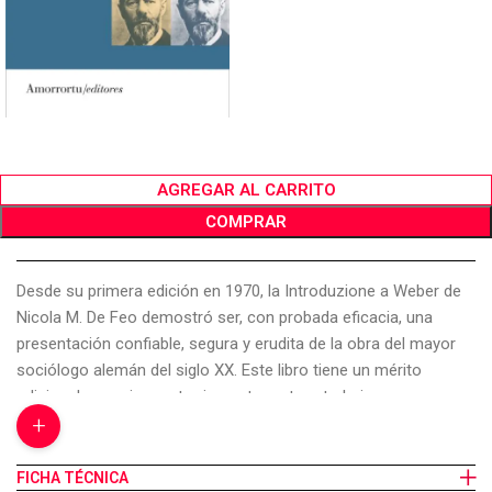
AGREGAR AL CARRITO
COMPRAR
Desde su primera edición en 1970, la Introduzione a Weber de
Nicola M. De Feo demostró ser, con probada eficacia, una
presentación confiable, segura y erudita de la obra del mayor
sociólogo alemán del siglo XX. Este libro tiene un mérito
adicional y propio: contrariamente a otros trabajos
+
introductorios que exponen las categorías weberianas sub
specie aeternitatis, o que se conforman con un capítulo de
referencias biográficas o “contextuales”, la exposisición de De
FICHA TÉCNICA