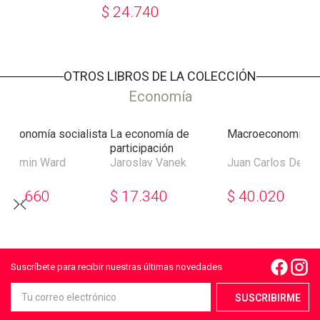
$
24.740
OTROS LIBROS DE LA COLECCIÓN
Economía
a economía socialista
La economía de
Macroeconomía
participación
enjamin Ward
Jaroslav Vanek
Juan Carlos De Pa
$
30.660
$
17.340
$
40.020
Suscríbete para recibir nuestras últimas novedades