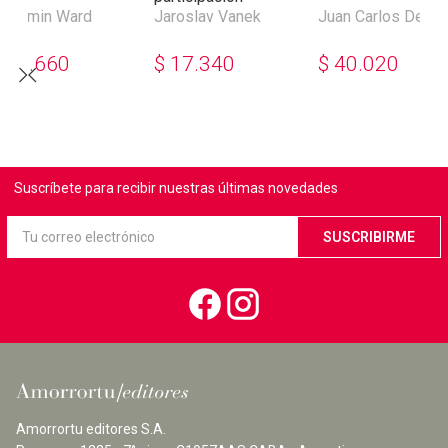
enjamin Ward
Jaroslav Vanek
Juan Carlos De Pa
$
30.660
$
17.340
$
40.020
Suscríbete para recibir nuestras últimas novedades
Amorrortu editores S.A.