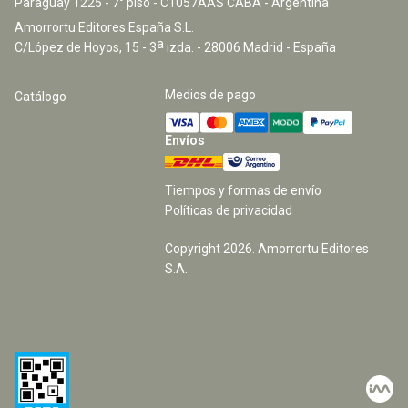
Paraguay 1225 - 7° piso - C1057AAS CABA - Argentina
Amorrortu Editores España S.L.
a
C/López de Hoyos, 15 - 3
izda. - 28006 Madrid - España
Medios de pago
Catálogo
Envíos
Tiempos y formas de envío
Políticas de privacidad
Copyright
2026
. Amorrortu Editores
S.A.