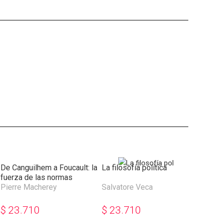
De Canguilhem a Foucault: la
La filosofía política
El p
fuerza de las normas
Pierre Macherey
Salvatore Veca
Eric
$
23.710
$
23.710
$
3