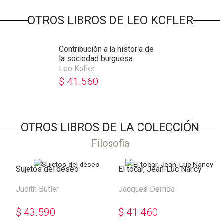
OTROS LIBROS DE LEO KOFLER
Contribución a la historia de
la sociedad burguesa
Leo Kofler
$
41.560
OTROS LIBROS DE LA COLECCIÓN
Filosofia
Sujetos del deseo
El tocar, Jean-Luc Nancy
Judith Butler
Jacques Derrida
$
43.590
$
41.460