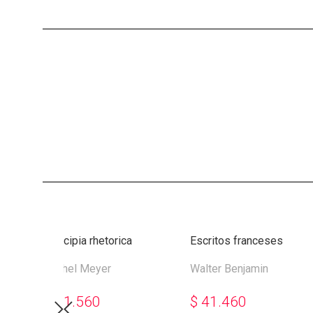
Principia rhetorica
Escritos franceses
Michel Meyer
Walter Benjamin
$
41.560
$
41.460