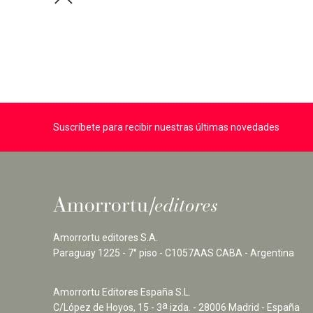
Suscríbete para recibir nuestras últimas novedades
Amorrortu editores S.A.
Paraguay 1225 - 7° piso - C1057AAS CABA - Argentina
Amorrortu Editores España S.L.
a
C/López de Hoyos, 15 - 3
izda. - 28006 Madrid - España