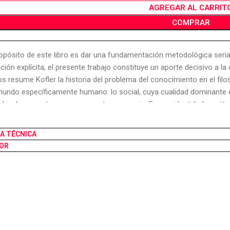
AGREGAR AL CARRIT
COMPRAR
ropósito de este libro es dar una fundamentación metodológica seria 
nción explícita, el presente trabajo constituye un aporte decisivo a la
os resume Kofler la historia del problema del conocimiento en el fil
mundo específicamente humano: lo social, cuya cualidad dominante 
al incluye a esta como momento necesario. En esa identidad genética
u identidad epistemológica. Conocer la esencia de la praxis social im
 a la dialéctica específica del proceso histórico: el vuelco de lo subjet
HA TÉCNICA
éctica no es totalidad indiferenciada: ser y conciencia subsisten c
OR
. Este libro, conciso y denso, en cuya prosa incisiva se advierte la po
tona de los clásicos del marxismo: condensa y sistematiza los princ