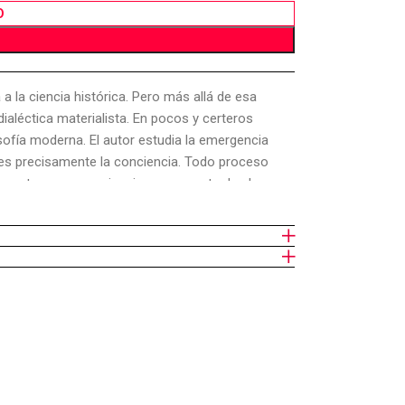
O
a la ciencia histórica. Pero más allá de esa
 dialéctica materialista. En pocos y certeros
osofía moderna. El autor estudia la emergencia
es precisamente la conciencia. Todo proceso
 entre ser y conciencia se encuentra la clave
plica conocer la esencia de la conciencia. De
ivo a lo objetivo, y viceversa. Pero unidad
omo momentos conservados en la articulación del
lémica implícita, está lejos de ser repetición
ipios básicos del materialismo histórico.