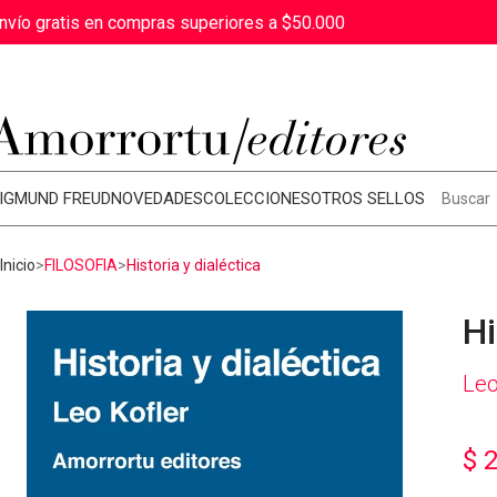
nvío gratis en compras superiores a $50.000
IGMUND FREUD
NOVEDADES
COLECCIONES
OTROS SELLOS
Inicio
FILOSOFIA
Historia y dialéctica
Hi
Leo
$
2