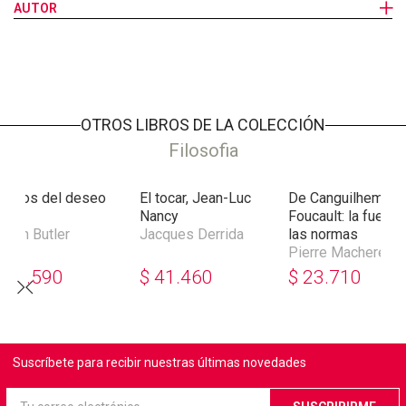
concretos de la vida política yugoslava. El esclarecimiento
AUTOR
recíproco de los problemas teóricos y prácticos: he ahí la
característica más notable de este libro.
OTROS LIBROS DE LA COLECCIÓN
Filosofia
ujetos del deseo
El tocar, Jean-Luc
De Canguilhem a
Nancy
Foucault: la fuerza
udith Butler
Jacques Derrida
las normas
Pierre Macherey
$
43.590
$
41.460
$
23.710
Suscríbete para recibir nuestras últimas novedades