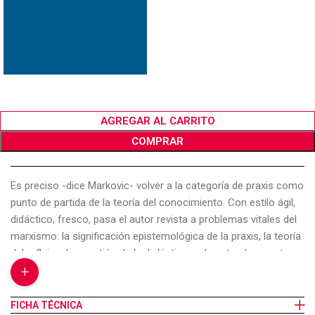
AGREGAR AL CARRITO
COMPRAR
Es preciso -dice Markovic- volver a la categoría de praxis como
punto de partida de la teoría del conocimiento. Con estilo ágil,
didáctico, fresco, pasa el autor revista a problemas vitales del
marxismo: la significación epistemológica de la praxis, la teoría
del reflejo y la cuestión de la dialéctica en la naturaleza, entre
+
otros. Pero tales análisis se insertan en la peculiar realidad
histórica de un país, Yugoslavia. Así, de las cuestiones más
generales del marxismo pasa Markovic al estudio de aspectos
FICHA TÉCNICA