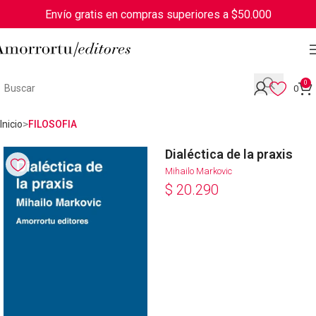
Envío gratis en compras superiores a $50.000
0
0
Inicio
FILOSOFIA
Dialéctica de la praxis
Mihailo Markovic
$
20.290