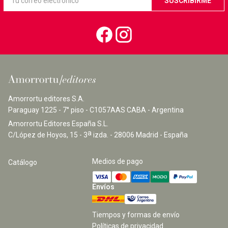
Amorrortu editores S.A.
Paraguay 1225 - 7° piso - C1057AAS CABA - Argentina
Amorrortu Editores España S.L.
a
C/López de Hoyos, 15 - 3
izda. - 28006 Madrid - España
Medios de pago
Catálogo
Envíos
Tiempos y formas de envío
Políticas de privacidad