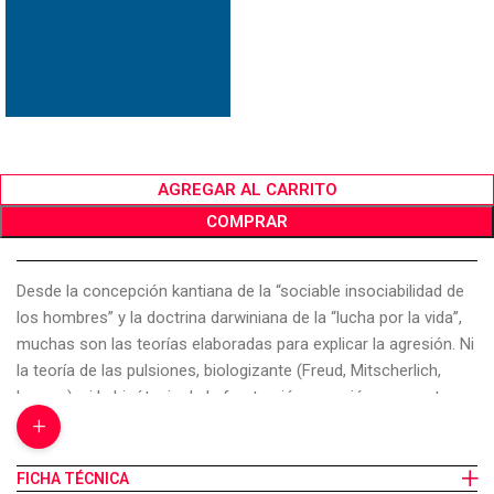
AGREGAR AL CARRITO
COMPRAR
Desde la concepción kantiana de la “sociable insociabilidad de
los hombres” y la doctrina darwiniana de la “lucha por la vida”,
muchas son las teorías elaboradas para explicar la agresión. Ni
la teoría de las pulsiones, biologizante (Freud, Mitscherlich,
Lorenz), ni la hipótesis de la frustración-agresión, que no toma
+
suficientemente en cuenta las amenazas pasivas y activas de
muerte (Escuela de Yale), ofrecen según el autor una solución
satisfactoria al problema de la agresión. Ambas pueden, sin
FICHA TÉCNICA