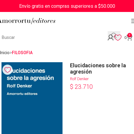
Envío gratis en compras superiores a $50.000
0
0
Inicio
FILOSOFIA
Elucidaciones sobre la
agresión
Rolf Denker
$
23.710