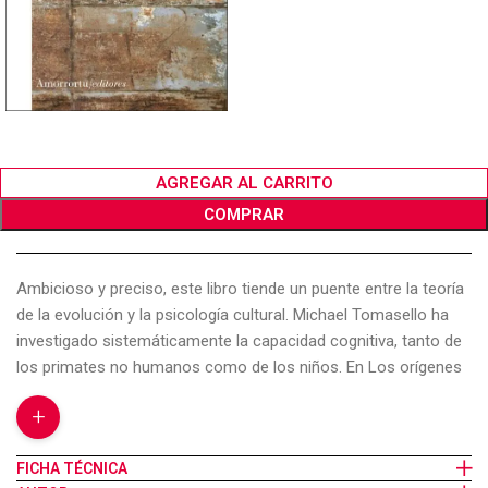
AGREGAR AL CARRITO
COMPRAR
Ambicioso y preciso, este libro tiende un puente entre la teoría
de la evolución y la psicología cultural. Michael Tomasello ha
investigado sistemáticamente la capacidad cognitiva, tanto de
los primates no humanos como de los niños. En Los orígenes
culturales de la cognición humana, explica en qué difieren una y
+
otra, y presenta una hipótesis con respecto al posible origen de
las diferencias. El autor afirma que la capacidad humana para
FICHA TÉCNICA
crear una cultura basada en símbolos y la clase de desarrollo