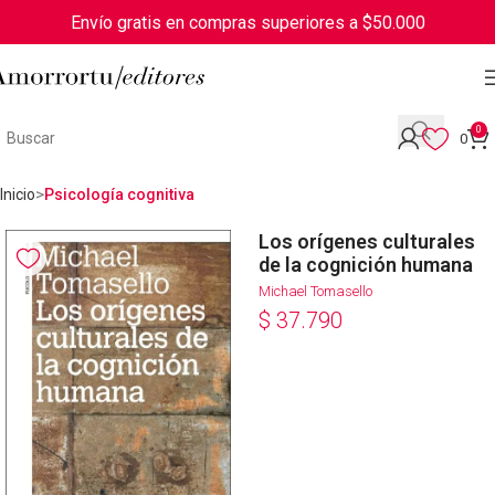
Envío gratis en compras superiores a $50.000
0
0
Inicio
Psicología cognitiva
Los orígenes culturales
de la cognición humana
Michael Tomasello
$
37.790