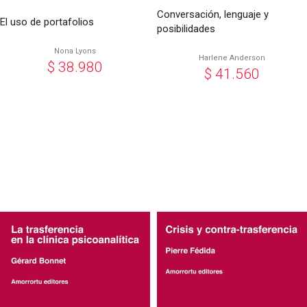
Conversación, lenguaje y
El uso de portafolios
posibilidades
Nona Lyons
Harlene Anderson
$
38.980
$
41.560