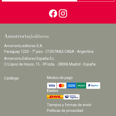
Amorrortu editores S.A.
Paraguay 1225 - 7° piso - C1057AAS CABA - Argentina
Amorrortu Editores España S.L.
a
C/López de Hoyos, 15 - 3
izda. - 28006 Madrid - España
Medios de pago
Catálogo
Envíos
Tiempos y formas de envío
Políticas de privacidad