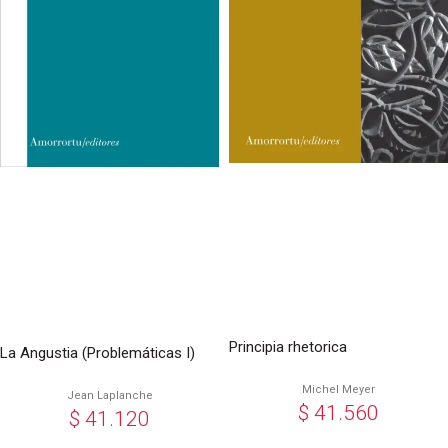
Principia rhetorica
La Angustia (Problemáticas I)
Michel Meyer
Jean Laplanche
$
41.560
$
41.120