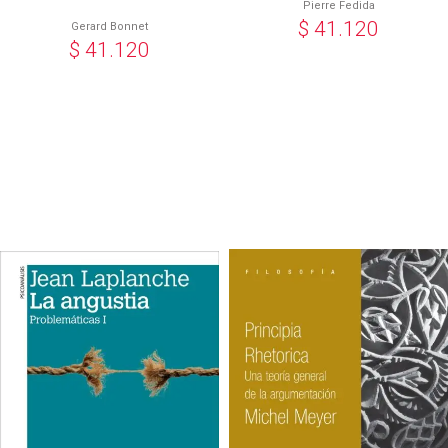
Pierre Fedida
$
41.120
Gerard Bonnet
$
41.120