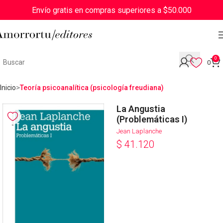
Envío gratis en compras superiores a $50.000
0
0
Inicio
Teoría psicoanalítica (psicología freudiana)
La Angustia
(Problemáticas I)
Jean Laplanche
$
41.120