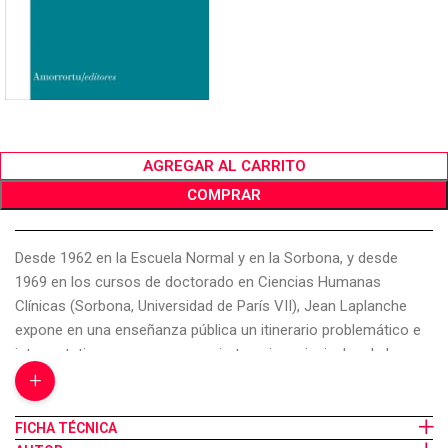
AGREGAR AL CARRITO
COMPRAR
Desde 1962 en la Escuela Normal y en la Sorbona, y desde
1969 en los cursos de doctorado en Ciencias Humanas
Clínicas (Sorbona, Universidad de París VII), Jean Laplanche
expone en una enseñanza pública un itinerario problemático e
interpretativo que avanza por ciertos ejes principales de la
+
teoría psicoanalítica. Con el título general de Problemáticas,
estos cursos se recopilan a partir de los años 1970-71. El texto
pronunciado no ha sufrido más que las modificaciones a que
FICHA TÉCNICA