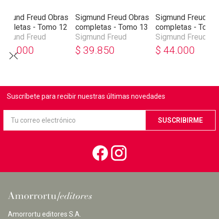
igmund Freud Obras
Sigmund Freud Obras
Sigmund Freud Ob
ompletas - Tomo 12
completas - Tomo 13
completas - Tomo
igmund Freud
Sigmund Freud
Sigmund Freud
$
44.000
$
39.850
$
44.000
Suscríbete para recibir nuestras últimas novedades
Amorrortu editores S.A.