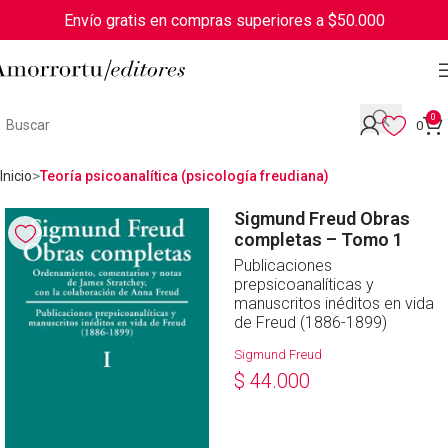
Envío gratis en compras superiores a $50.000
0
0
Inicio
Teoría psicoanalítica (psicología freudiana)
Sigmund Freud Obras
completas – Tomo 1
Publicaciones
prepsicoanalíticas y
manuscritos inéditos en vida
de Freud (1886-1899)
Sigmund Freud
$
44.000