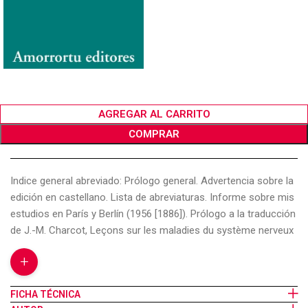
AGREGAR AL CARRITO
COMPRAR
Indice general abreviado: Prólogo general. Advertencia sobre la
edición en castellano. Lista de abreviaturas. Informe sobre mis
estudios en París y Berlín (1956 [1886]). Prólogo a la traducción
de J.-M. Charcot, Leçons sur les maladies du système nerveux
(1886). Observación de un caso severo de hemianestesia en un
+
varón histérico (1886). Dos breves reseñas bibliográficas
(1887). Histeria (1888). Trabajos sobre hipnosis y sugestión
FICHA TÉCNICA
(1888-92). Prólogo a la traducción de H. Bernheim, De la