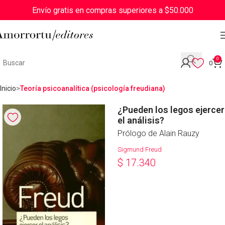
Envío gratis en compras superiores a $50.000
0
0
Inicio
Teoría psicoanalítica (psicología freudiana)
¿Pueden los legos ejercer
el análisis?
Prólogo de Alain Rauzy
Sigmund Freud
$
17.340