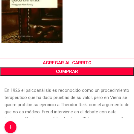
AGREGAR AL CARRITO
COMPRAR
En 1926 el psicoanálisis es reconocido como un procedimiento
terapéutico que ha dado pruebas de su valor, pero en Viena se
quiere prohibir su ejercicio a Theodor Reik, con el argumento de
que no es médico. Freud interviene en el debate con este
texto-manifiesto que resitúa el psicoanálisis en su perspectiva
+
histórica. En él se trata no solo del psicoanálisis profano, sino
también de la teoría del yo y de su función en el aparato