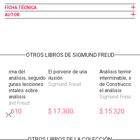
psíquico. La discusión sobre todos estos problemas
FICHA TÉCNICA
proseguirá con los discípulos de Freud en Europa y América.
AUTOR
OTROS LIBROS DE SIGMUND FREUD
squema del
El porvenir de una
Análisis terminabl
sicoanálisis, seguido
ilusión
interminable, segu
e Algunas lecciones
Sigmund Freud
de Construcciones
lementales sobre
el análisis
sicoanálisis
Sigmund Freud
igmund Freud
$
16.610
$
17.300
$
15.320
OTROS LIBROS DE LA COLECCIÓN