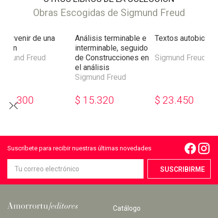
Obras Escogidas de Sigmund Freud
l porvenir de una
Análisis terminable e
Textos autobiográ
lusión
interminable, seguido
igmund Freud
de Construcciones en
Sigmund Freud
el análisis
Sigmund Freud
$
17.300
$
15.320
$
23.450
Suscríbete para recibir nuestras últimas novedades
Catálogo