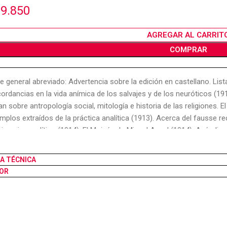
9.850
AGREGAR AL CARRIT
COMPRAR
ce general abreviado: Advertencia sobre la edición en castellano. Lis
ordancias en la vida anímica de los salvajes y de los neuróticos (19
an sobre antropología social, mitología e historia de las religiones. El
emplos extraídos de la práctica analítica (1913). Acerca del fausse r
ajo psicoanalítico (1914). El Moisés de Miguel Angel (1914). Apéndice 
iografía e índice de autores. Indice alfabético.
HA TÉCNICA
OR