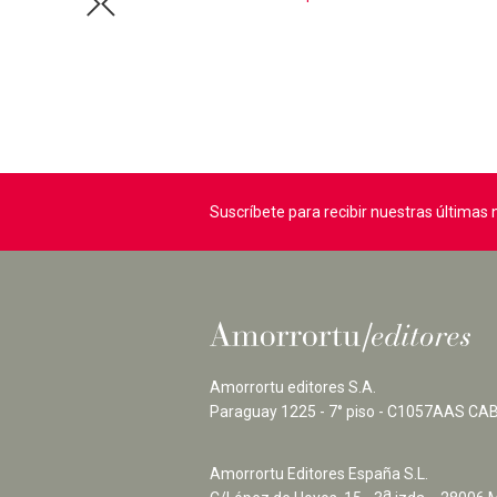
Suscríbete para recibir nuestras última
Amorrortu editores S.A.
Paraguay 1225 - 7° piso - C1057AAS CAB
Amorrortu Editores España S.L.
a