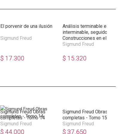
El porvenir de una ilusión
Análisis terminable e
Text
interminable, seguido de
Sigmund Freud
Construcciones en el análisis
Sig
Sigmund Freud
$
17.300
$
15.320
$
2
Sigmund Freud Obras
Sigmund Freud Obras
Sig
completas - Tomo 14
completas - Tomo 15
com
Sigmund Freud
Sigmund Freud
Sig
$
44.000
$
37.650
$
3