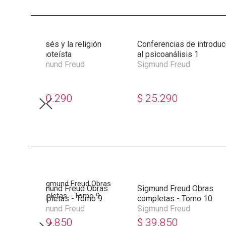
s de
Moisés y la religión
Conferencias de introduc
análisis
monoteísta
al psicoanálisis 1
Sigmund Freud
Sigmund Freud
$
20.290
$
25.290
s
Sigmund Freud Obras
Sigmund Freud Obras
completas - Tomo 9
completas - Tomo 10
Sigmund Freud
Sigmund Freud
$
39.850
$
39.850