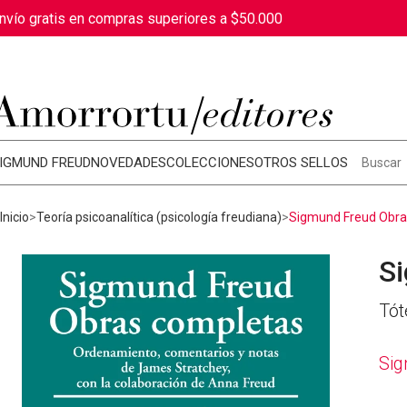
nvío gratis en compras superiores a $50.000
IGMUND FREUD
NOVEDADES
COLECCIONES
OTROS SELLOS
Inicio
Teoría psicoanalítica (psicología freudiana)
Sigmund Freud Obra
S
Tót
Si