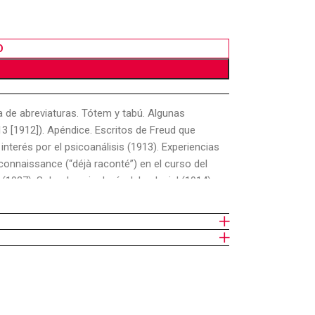
O
ta de abreviaturas. Tótem y tabú. Algunas
13 [1912]). Apéndice. Escritos de Freud que
 interés por el psicoanálisis (1913). Experiencias
econnaissance (“déjà raconté”) en el curso del
(1927). Sobre la psicología del colegial (1914).