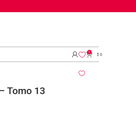
0
$
0
 – Tomo 13