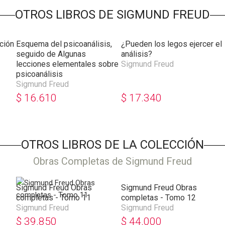
OTROS LIBROS DE SIGMUND FREUD
ción
Esquema del psicoanálisis,
¿Pueden los legos ejercer el
seguido de Algunas
análisis?
lecciones elementales sobre
Sigmund Freud
psicoanálisis
Sigmund Freud
$
16.610
$
17.340
OTROS LIBROS DE LA COLECCIÓN
Obras Completas de Sigmund Freud
Sigmund Freud Obras
Sigmund Freud Obras
completas - Tomo 11
completas - Tomo 12
Sigmund Freud
Sigmund Freud
$
39.850
$
44.000