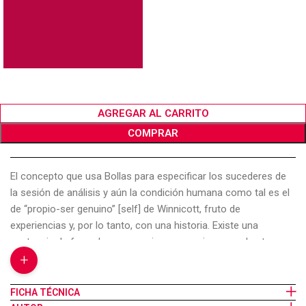
AGREGAR AL CARRITO
COMPRAR
El concepto que usa Bollas para especificar los sucederes de
la sesión de análisis y aún la condición humana como tal es el
de “propio-ser genuino” [self] de Winnicott, fruto de
experiencias y, por lo tanto, con una historia. Existe una
apetencia de formular ese propio-ser genuino, que el autor
+
denomina “impulso de destino”. Bollas estudia con fineza la
dialéctica de los tiempos y la reconceptualiza introduciendo un
distingo entre hado y destino. La persona que está enferma y
FICHA TÉCNICA