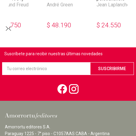
igmund Freud
André Green
Jean Laplanche
$
61.750
$
48.190
$
24.550
Suscríbete para recibir nuestras últimas novedades
Amorrortu editores S.A.
Paraguay 1225 - 7° piso - C1057AAS CABA - Argentina