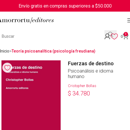
Envío gratis en compras superiores a $50.000
0
0
Inicio
Teoría psicoanalítica (psicología freudiana)
Fuerzas de destino
Psicoanálisis e idioma
humano
Cristopher Bollas
$
34.780