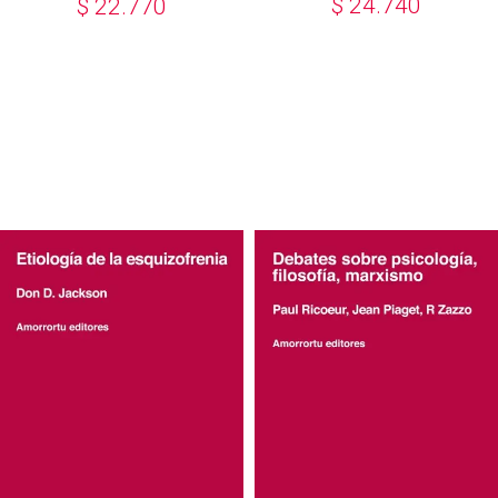
$
24.740
$
22.770