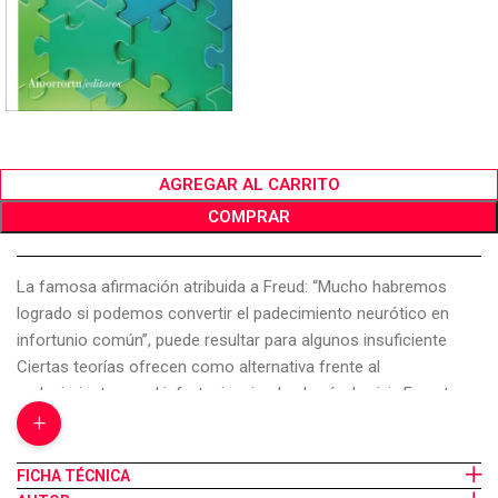
AGREGAR AL CARRITO
COMPRAR
La famosa afirmación atribuida a Freud: “Mucho habremos
logrado si podemos convertir el padecimiento neurótico en
infortunio común”, puede resultar para algunos insuficiente
Ciertas teorías ofrecen como alternativa frente al
padecimiento, no el infortunio, sino la alegría de vivir. En esta
+
línea se inscribe la terapia guestáltica, que prefiere no definir
los problemas humanos como “enfermedades” sino como
dificultades de comunicación y relación, y para solucionarlas
FICHA TÉCNICA