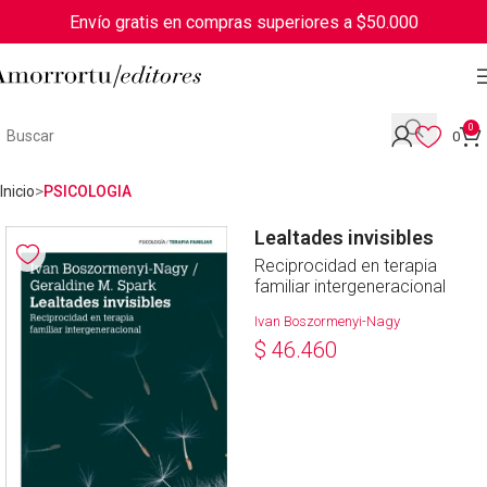
Envío gratis en compras superiores a $50.000
0
0
Inicio
PSICOLOGIA
Lealtades invisibles
Reciprocidad en terapia
familiar intergeneracional
Ivan Boszormenyi-Nagy
$
46.460