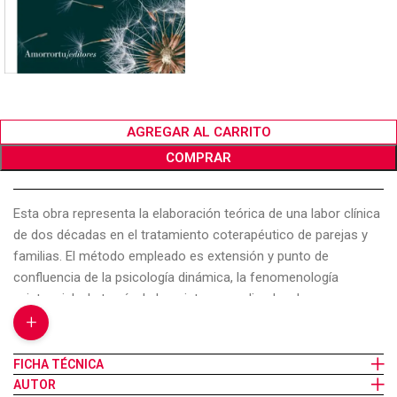
AGREGAR AL CARRITO
COMPRAR
Esta obra representa la elaboración teórica de una labor clínica
de dos décadas en el tratamiento coterapéutico de parejas y
familias. El método empleado es extensión y punto de
confluencia de la psicología dinámica, la fenomenología
existencial y la teoría de los sistemas aplicada a la
+
comprensión de las relaciones humanas. Un importante
aspecto de la técnica aquí presentada es la identificación de
los conflictos de lealtades no admitidos o inconcientes, en los
FICHA TÉCNICA
que el aparente “traidor” es a la postre destruido o castigado
AUTOR