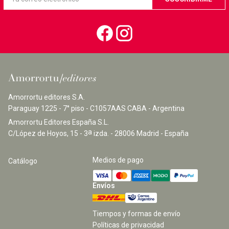
Amorrortu editores S.A.
Paraguay 1225 - 7° piso - C1057AAS CABA - Argentina
Amorrortu Editores España S.L.
a
C/López de Hoyos, 15 - 3
izda. - 28006 Madrid - España
Medios de pago
Catálogo
Envíos
Tiempos y formas de envío
Políticas de privacidad