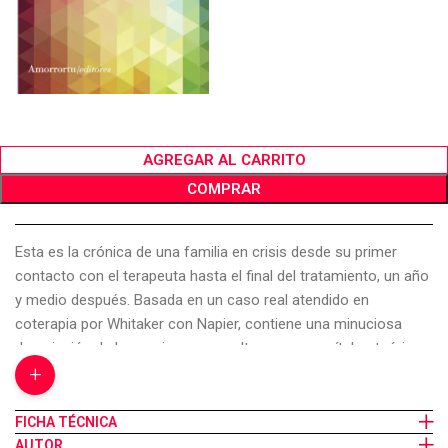
AGREGAR AL CARRITO
COMPRAR
Esta es la crónica de una familia en crisis desde su primer
contacto con el terapeuta hasta el final del tratamiento, un año
y medio después. Basada en un caso real atendido en
coterapia por Whitaker con Napier, contiene una minuciosa
descripción de las sesiones, que alterna con capítulos teóricos
+
en que los autores exponen su concepción de la terapia
familiar. El método de Carl Whitaker ha sido llamado
experiencial, pues parte de la premisa de que la mera
FICHA TÉCNICA
intelección no basta y de que el paciente debe tener en la
AUTOR