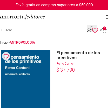
Envío gratis en compras superiores a $50.000
0
0
Inicio
ANTROPOLOGIA
El pensamiento de los
primitivos
Remo Cantoni
$
37.790