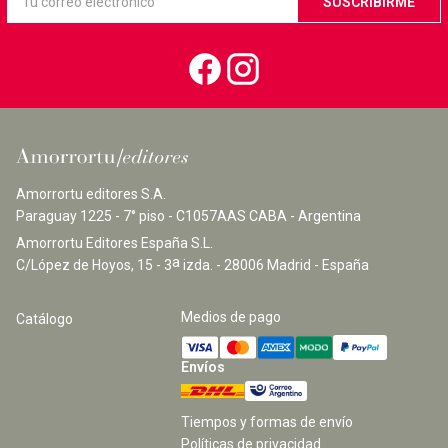
Amorrortu editores S.A.
Paraguay 1225 - 7° piso - C1057AAS CABA - Argentina
Amorrortu Editores España S.L.
a
C/López de Hoyos, 15 - 3
izda. - 28006 Madrid - España
Medios de pago
Catálogo
Envíos
Tiempos y formas de envío
Políticas de privacidad