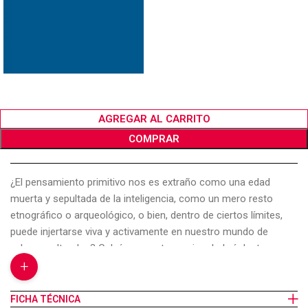
AGREGAR AL CARRITO
COMPRAR
¿El pensamiento primitivo nos es extraño como una edad
muerta y sepultada de la inteligencia, como un mero resto
etnográfico o arqueológico, o bien, dentro de ciertos límites,
puede injertarse viva y activamente en nuestro mundo de
valores culturales? Cabría preguntarse si no habrá dentro,
+
dentro de la fenomenología del mito, una fuerza luminosa y útil
al hombre para entender los momentos más críticos de su
existencia; si el mito, lejos de ser el producto de un “salvaje”, no
FICHA TÉCNICA