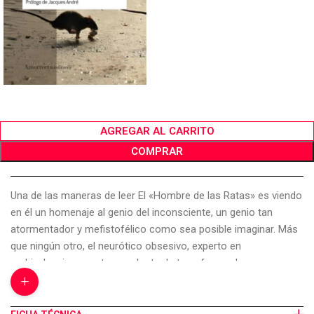
AGREGAR AL CARRITO
COMPRAR
Una de las maneras de leer El «Hombre de las Ratas» es viendo
en él un homenaje al genio del inconsciente, un genio tan
atormentador y mefistofélico como sea posible imaginar. Más
que ningún otro, el neurótico obsesivo, experto en
ambivalencia, maestro en el arte de transformar la
+
contradicción en zona erógena, es el conflicto psíquico en
persona. El objeto central de este texto es la neurosis como
tal, la gran obra de la neurosis, el puro trabajo de la compulsión