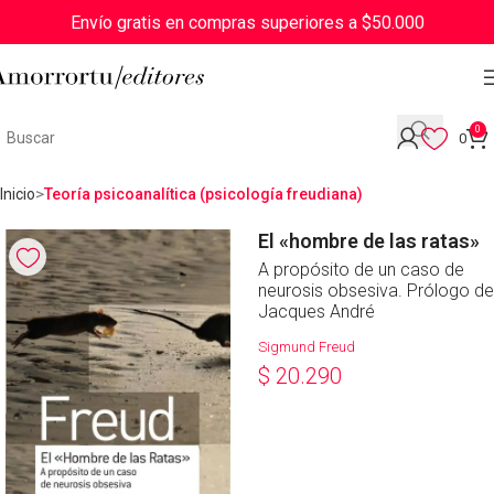
Envío gratis en compras superiores a $50.000
0
0
Inicio
Teoría psicoanalítica (psicología freudiana)
El «hombre de las ratas»
A propósito de un caso de
neurosis obsesiva. Prólogo de
Jacques André
Sigmund Freud
$
20.290