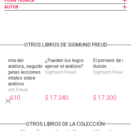
FICHA TÉCNICA
psíquica, la psique sometida a esta compulsión.
AUTOR
OTROS LIBROS DE SIGMUND FREUD
squema del
¿Pueden los legos
El porvenir de una
sicoanálisis, seguido
ejercer el análisis?
ilusión
e Algunas lecciones
Sigmund Freud
Sigmund Freud
lementales sobre
sicoanálisis
igmund Freud
$
16.610
$
17.340
$
17.300
OTROS LIBROS DE LA COLECCIÓN