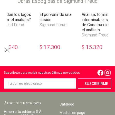
Obras Escogidas de Sigmund Freud
Pueden los legos
El porvenir de una
Análisis terminabl
jercer el análisis?
ilusión
interminable, segu
igmund Freud
Sigmund Freud
de Construcciones
el análisis
Sigmund Freud
$
17.340
$
17.300
$
15.320
Suscríbete para recibir nuestras últimas novedades
Catálogo
Amorrortu editores S.A.
Medios de pago