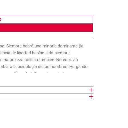
O
se: Siempre habrá una minoría dominante (la
usencia de libertad habían sido siempre
u naturaleza política también. No entrevió
ambiara la psicología de los hombres. Hurgando
opone “librar batalla en el propio terreno
osca, en sus últimos escritos, a posiciones
ncluye la versión definitiva de la teoría de
lo 40 de Storia delle dottrine politiche.