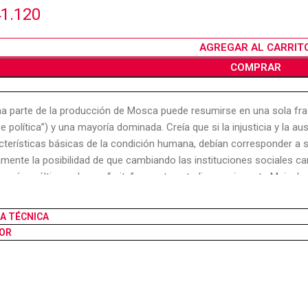
1.120
AGREGAR AL CARRIT
COMPRAR
a parte de la producción de Mosca puede resumirse en una sola fra
se política”) y una mayoría dominada. Creía que si la injusticia y la a
cterísticas básicas de la condición humana, debían corresponder a s
amente la posibilidad de que cambiando las instituciones sociales c
as raíces últimas de ese “mito”, en este estudio apasionante Meisel pr
azado por la ofensiva elitista”, destacando a la vez el retorno de M
cráticas de las que inicialmente había abjurado. El presente volumen i
HA TÉCNICA
a, tal como la expusiera en 1933 en su última obra orgánica: el capítu
OR