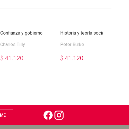
Confianza y gobierno
Historia y teoría social
El f
Charles Tilly
Peter Burke
Will
$
41.120
$
41.120
$
3