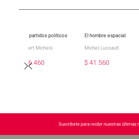
ca y al
Los partidos políticos
El hombre espacial
Tomo 1
Robert Michels
Michel Lussault
$
46.460
$
41.560
Suscríbete para recibir nuestras última