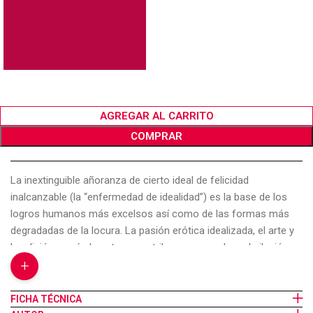
AGREGAR AL CARRITO
COMPRAR
La inextinguible añoranza de cierto ideal de felicidad
inalcanzable (la “enfermedad de idealidad”) es la base de los
logros humanos más excelsos así como de las formas más
degradadas de la locura. La pasión erótica idealizada, el arte y
la religión, según la autora, contribuyen a remplazar la ilusión
+
original de fusión perfecta con experiencias que recuperan algo
de su embeleso pero reconocen la alteridad así como las
imperfecciones de los objetos. La desmentida de los
FICHA TÉCNICA