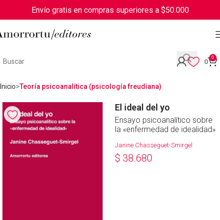
Envío gratis en compras superiores a $50.000
0
0
Inicio
Teoría psicoanalítica (psicología freudiana)
El ideal del yo
Ensayo psicoanalítico sobre
la «enfermedad de idealidad»
Janine Chasseguet-Smirgel
$
38.680