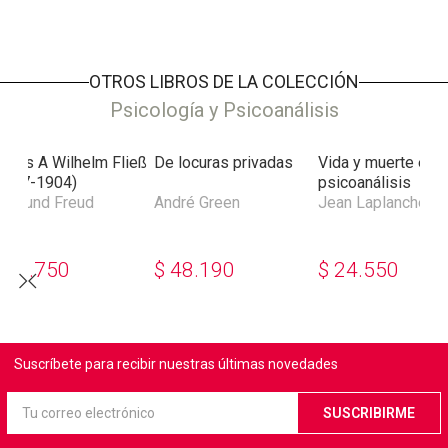
y lo político al servicio de lo antropológico.Este libro es el relato
de una experiencia y la elaboración progresiva de una técnica
de intervención en una perspectiva autogestionaria; procura la
recuperación de lo político, metabolizado de continuo por la
OTROS LIBROS DE LA COLECCIÓN
sociedad moderna en lo psicofamiliar.
Psicología y Psicoanálisis
artas A Wilhelm Fließ
De locuras privadas
Vida y muerte en
1887-1904)
psicoanálisis
igmund Freud
André Green
Jean Laplanche
$
61.750
$
48.190
$
24.550
Suscríbete para recibir nuestras últimas novedades