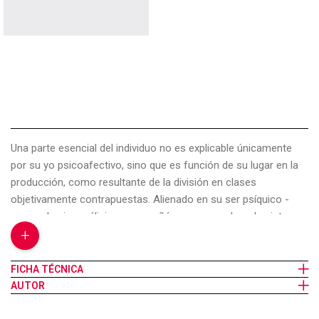
Una parte esencial del individuo no es explicable únicamente
por su yo psicoafectivo, sino que es función de su lugar en la
producción, como resultante de la división en clases
objetivamente contrapuestas. Alienado en su ser psíquico -
como el psicoanálisis nos enseñó a reconocerlo-, el sujeto
+
está igualmente alienado en su ser social. A partir de estas
ideas básicas se desarrolla el sociopsicoanálisis, que une de
manera inseparable la teoría con la práctica de la intervención
FICHA TÉCNICA
institucional, partiendo de la premisa de que el hombre es el
AUTOR
“conjunto de las relaciones sociales”, y situando lo económico