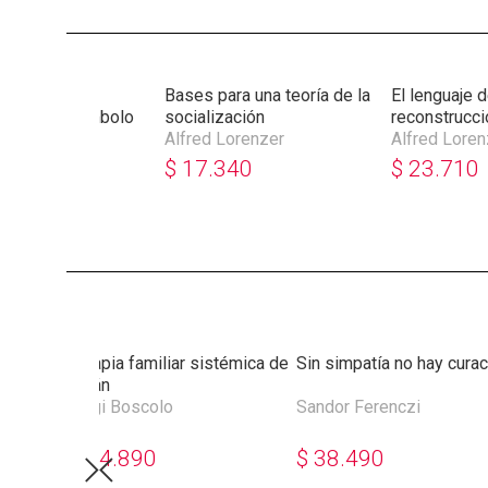
del concepto
Bases para una teoría de la
El lenguaje d
alítico de símbolo
socialización
reconstrucci
Lorenzer
Alfred Lorenzer
Alfred Loren
340
$
17.340
$
23.710
do
Terapia familiar sistémica de
Sin simpatía no hay curac
Milán
Luigi Boscolo
Sandor Ferenczi
$
44.890
$
38.490