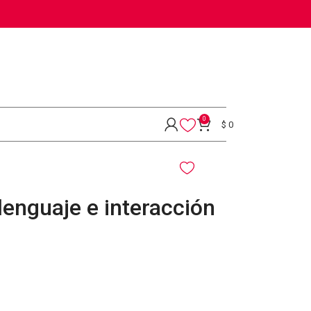
0
$
0
 lenguaje e interacción