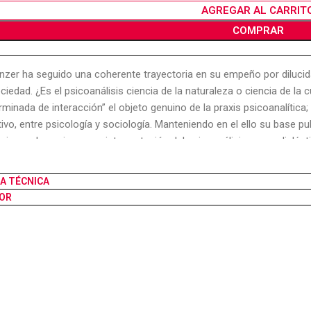
AGREGAR AL CARRIT
COMPRAR
nzer ha seguido una coherente trayectoria en su empeño por dilucidar 
ociedad. ¿Es el psicoanálisis ciencia de la naturaleza o ciencia de la c
rminada de interacción” el objeto genuino de la praxis psicoanalítica; h
tivo, entre psicología y sociología. Manteniendo en el ello su base puls
esis que le sugiere su reinterpretación del psicoanálisis como dialéct
a, biologismo y culturalismo fueron sendos callejones sin salida a q
radicción. Es esta una propuesta de articulación y entronque entre
HA TÉCNICA
es las categorías de la sociedad se instilan en el individuo y este se i
OR
análisis de Lorenzer.