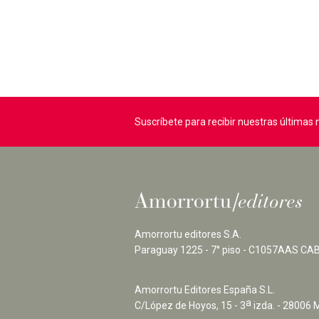
Suscríbete para recibir nuestras última
Amorrortu editores S.A.
Paraguay 1225 - 7° piso - C1057AAS CAB
Amorrortu Editores España S.L.
a
C/López de Hoyos, 15 - 3
izda. - 28006 