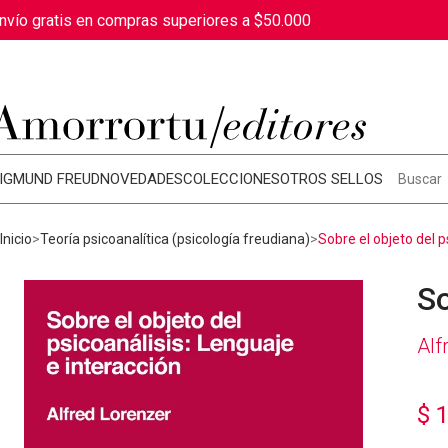
nvío gratis en compras superiores a $50.000
IGMUND FREUD
NOVEDADES
COLECCIONES
OTROS SELLOS
Inicio
Teoría psicoanalítica (psicología freudiana)
Sobre el objeto del p
So
Alf
$
1