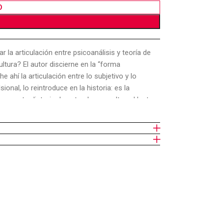
O
la articulación entre psicoanálisis y teoría de
ultura? El autor discierne en la “forma
e ahí la articulación entre lo subjetivo y lo
ional, lo reintroduce en la historia: es la
ica contradictoria de naturaleza y cultura. Hasta
ue llevaron los intentos de superar esa
 ambos, de búsqueda de los caminos por los
ncorpora a ellas. Tal es la intención que llevan