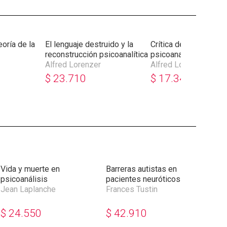
oría de la
El lenguaje destruido y la
Crítica del concepto
reconstrucción psicoanalítica
psicoanalítico de sí
Alfred Lorenzer
Alfred Lorenzer
$
23.710
$
17.340
Vida y muerte en
Barreras autistas en
Tras
psicoanálisis
pacientes neuróticos
eman
Jean Laplanche
Frances Tustin
fami
Jay
$
24.550
$
42.910
$
4