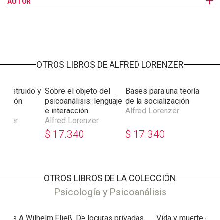
“representante”, sosteniendo -con Beres- que los
AUTOR
representantes, cuando pueden ser vivenciados, son símbolos.
Y estos, en cuanto representantes de objetos, son
instrumentos de la economía pulsional. Intento de reunir
tradiciones diversas (psicoanálisis, epistemología genética,
filosofía de la cultura, ciencia del lenguaje), este trabajo se
OTROS LIBROS DE ALFRED LORENZER
sitúa por entero en el marco del actual debate psicoanalítico,
en un punto axial para todas las ciencias del hombre.
e destruido y
Sobre el objeto del
Bases para una teoría
rucción
psicoanálisis: lenguaje
de la socialización
tica
e interacción
Alfred Lorenzer
enzer
Alfred Lorenzer
0
$
17.340
$
17.340
OTROS LIBROS DE LA COLECCIÓN
Psicología y Psicoanálisis
artas A Wilhelm Fließ
De locuras privadas
Vida y muerte en