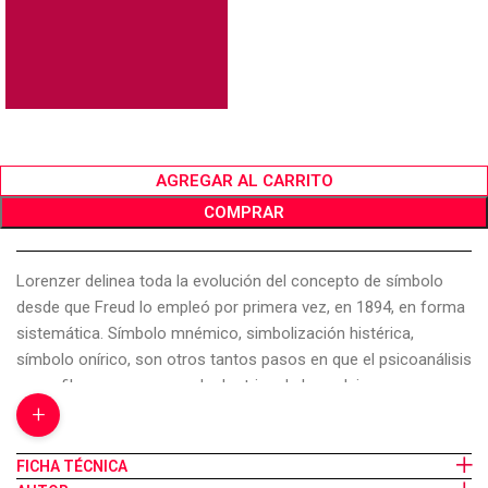
AGREGAR AL CARRITO
COMPRAR
Lorenzer delinea toda la evolución del concepto de símbolo
desde que Freud lo empleó por primera vez, en 1894, en forma
sistemática. Símbolo mnémico, simbolización histérica,
símbolo onírico, son otros tantos pasos en que el psicoanálisis
se perfila en su nexo con la doctrina de las pulsiones.
+
¿Expresión del proceso primario o creación superior de la
cultura? Es una alternativa cuya falsedad procura demostrar el
autor. Asimismo, Lorenzer iguala el concepto de símbolo al de
FICHA TÉCNICA