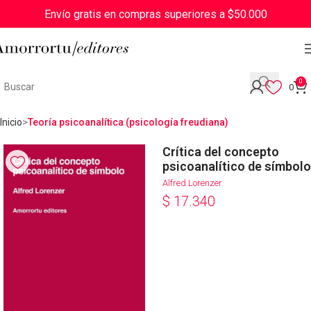
Envío gratis en compras superiores a $50.000
0
0
Inicio
Teoría psicoanalítica (psicología freudiana)
Crítica del concepto
psicoanalítico de símbolo
Alfred Lorenzer
$
17.340