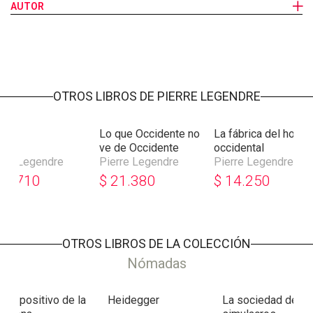
basamentos genealógicos, a la Tierra interior del hombre.”
AUTOR
OTROS LIBROS DE PIERRE LEGENDRE
tajo
Lo que Occidente no
La fábrica del homb
ve de Occidente
occidental
rre Legendre
Pierre Legendre
Pierre Legendre
7.710
$
21.380
$
14.250
OTROS LIBROS DE LA COLECCIÓN
Nómadas
l dispositivo de la
Heidegger
La sociedad de lo