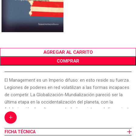
AGREGAR AL CARRITO
COMPRAR
El Management es un Imperio difuso: en esto reside su fuerza.
Legiones de poderes en red volatilizan a las formas incapaces
de competir. La Globalización-Mundialización pareció ser la
última etapa en la occidentalización del planeta, con la
folclorización de culturas que todavía resisten y el alineamiento
+
de los individuos según la maqueta euroamericana. “Pero algo
se endurece en las relaciones mundiales, algo guerrero que
desborda a la tecno-ciencia-economía y afecta a los
FICHA TÉCNICA