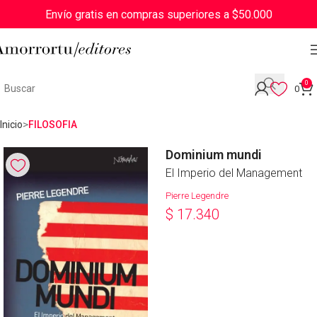
Envío gratis en compras superiores a $50.000
0
0
Inicio
FILOSOFIA
Dominium mundi
El Imperio del Management
Pierre Legendre
$
17.340