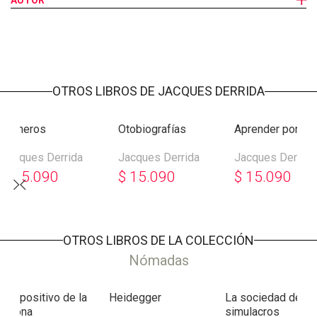
AUTOR
nombre, pero también lo que ocupa el lugar del nombre? ¿Y se
da alguna vez para la salvación del nombre por fin Salvo?
OTROS LIBROS DE JACQUES DERRIDA
Carneros
Otobiografías
Aprender por fin 
Jacques Derrida
Jacques Derrida
Jacques Derrida
$
15.090
$
15.090
$
15.090
OTROS LIBROS DE LA COLECCIÓN
Nómadas
l dispositivo de la
Heidegger
La sociedad de lo
ersona
simulacros