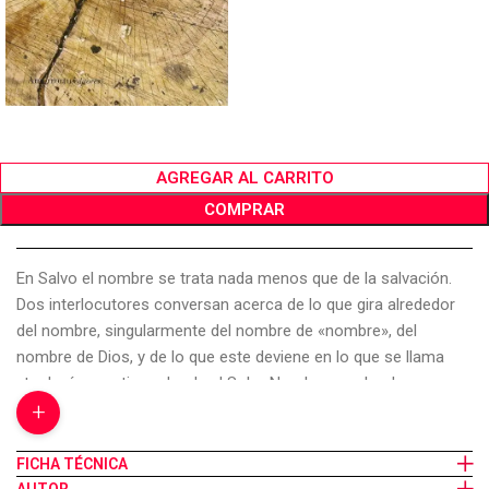
AGREGAR AL CARRITO
COMPRAR
En Salvo el nombre se trata nada menos que de la salvación.
Dos interlocutores conversan acerca de lo que gira alrededor
del nombre, singularmente del nombre de «nombre», del
nombre de Dios, y de lo que este deviene en lo que se llama
«teología negativa», donde el SobreNombre nombra lo
+
innombrable, es decir, a la vez, lo que no se puede ni se debe
nombrar, definir o conocer, ante todo porque lo que entonces
se sobrenombra se sustrae, sin mantenerse en ello, más allá
FICHA TÉCNICA
del ser. ¿Qué es un SobreNombre, lo que vale más que el