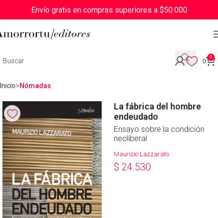
Envío gratis en compras superiores a $50.000
0
0
Inicio
Nómadas
La fábrica del hombre
endeudado
Ensayo sobre la condición
neoliberal
Maurizio Lazzarato
$
24.530