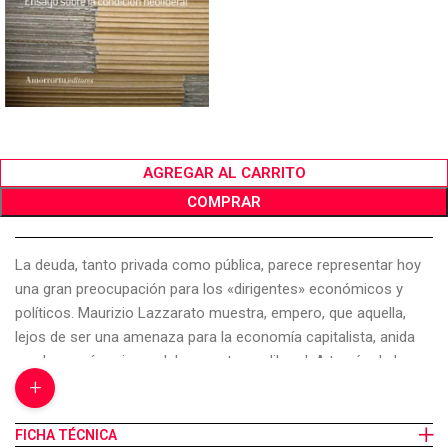
AGREGAR AL CARRITO
COMPRAR
La deuda, tanto privada como pública, parece representar hoy
una gran preocupación para los «dirigentes» económicos y
políticos. Maurizio Lazzarato muestra, empero, que aquella,
lejos de ser una amenaza para la economía capitalista, anida
en el corazón mismo del proyecto neoliberal. A través de la
+
lectura de un texto poco conocido de Marx, pero también de la
relectura de escritos de Nietzsche, Deleuze, Guattari e incluso
Foucault, el autor demuestra que la deuda es, ante todo, una
FICHA TÉCNICA