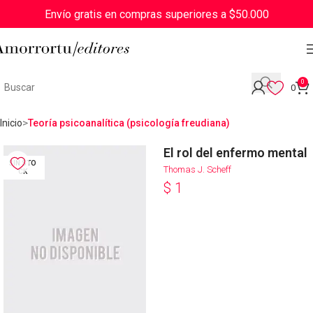
Envío gratis en compras superiores a $50.000
0
0
Inicio
Teoría psicoanalítica (psicología freudiana)
El rol del enfermo mental
SIN STO
Thomas J. Scheff
CK
$
1