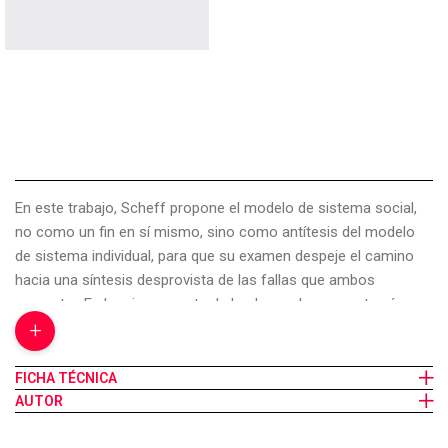
En este trabajo, Scheff propone el modelo de sistema social,
no como un fin en sí mismo, sino como antítesis del modelo
de sistema individual, para que su examen despeje el camino
hacia una síntesis desprovista de las fallas que ambos
presentan.En la primera parte de la obra, esboza una teoría que
+
incorpora los aportes realizados en este sentido por autores
como Erikson, Goffman, Szasz y Laing, descartando la idea de
“síntoma psiquiátrico” y proponiendo en su lugar el concepto de
FICHA TÉCNICA
“transgresión residual de las reglas”, que incluye todas aquellas
AUTOR
violaciones de las normas para las cuales la sociedad no