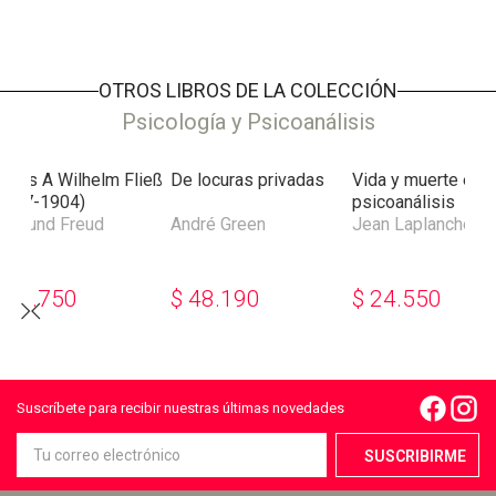
acuñó un rótulo específico (“crimen”, “ebriedad”, “perversión”) y
que, por ende, se suelen agrupar en una categoría residual
llamada, según las épocas, “brujería”, “espíritu poseído por los
demonios” o “enfermedad mental”.La segunda parte contiene
OTROS LIBROS DE LA COLECCIÓN
varios informes sobre estudios de campo vinculados con las
Psicología y Psicoanálisis
actitudes diagnósticas de los médicos y sus decisiones en
materia de tratamiento.
artas A Wilhelm Fließ
De locuras privadas
Vida y muerte en
1887-1904)
psicoanálisis
igmund Freud
André Green
Jean Laplanche
$
61.750
$
48.190
$
24.550
Suscríbete para recibir nuestras últimas novedades