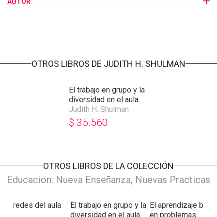
diversidad de los alumnos en las aulas, este libro es también
AUTOR
una herramienta conceptual que, por el camino de las buenas
preguntas sobre los casos, pretende generar una oportunidad
para pensar el trabajo en grupo.
OTROS LIBROS DE JUDITH H. SHULMAN
El trabajo en grupo y la
diversidad en el aula
Judith H. Shulman
$
35.560
OTROS LIBROS DE LA COLECCIÓN
Educacion: Nueva Enseñanza, Nuevas Practicas
s paredes del aula
El trabajo en grupo y la
El aprendizaje bas
diversidad en el aula
en problemas