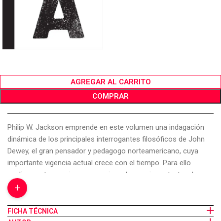
AGREGAR AL CARRITO
COMPRAR
Philip W. Jackson emprende en este volumen una indagación
dinámica de los principales interrogantes filosóficos de John
Dewey, el gran pensador y pedagogo norteamericano, cuya
importante vigencia actual crece con el tiempo. Para ello
analiza cuatro versiones sucesivas de un mismo texto, el
+
capítulo introductorio de Experience and Nature, de 1925. En
distintas ediciones de esta obra, Dewey realizó tantos cambios
-algunos de los cuales no llegaron a ver la estampa-, que
FICHA TÉCNICA