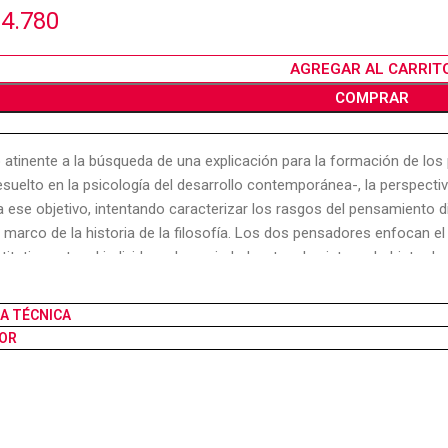
4.780
AGREGAR AL CARRIT
COMPRAR
o atinente a la búsqueda de una explicación para la formación de lo
esuelto en la psicología del desarrollo contemporánea-, la perspectiva
a ese objetivo, intentando caracterizar los rasgos del pensamiento di
l marco de la historia de la filosofía. Los dos pensadores enfocan 
titutiva entre el individuo y la sociedad, entre el sujeto y el objeto
icular de investigación, una perspectiva metodológica dialéctica para
 para elaborar la epistemología genética, por un lado, y la psicologí
HA TÉCNICA
. Las articulaciones dinámicas aquí esbozadas adquieren particular si
OR
amiento contemporáneo, donde predomina un fuerte escepticismo re
nto de resucitar una orientación dialéctica para los procesos del cono
ales.