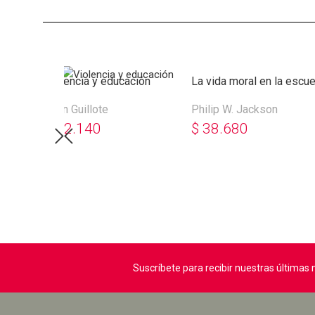
o
Violencia y educación
La vida moral en la escue
Alain Guillote
Philip W. Jackson
$
32.140
$
38.680
Suscríbete para recibir nuestras última