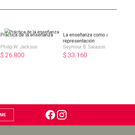
Práctica de la enseñanza
La enseñanza como arte de
La 
representación
Philip W. Jackson
Seymour B. Sarason
Elli
$
26.800
$
33.160
$
3