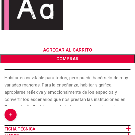
AGREGAR AL CARRITO
COMPRAR
Habitar es inevitable para todos, pero puede hacérselo de muy
variadas maneras. Para la enseñanza, habitar significa
apropiarse reflexiva y emocionalmente de los espacios y
convertir los escenarios que nos prestan las instituciones en
“buenos” y “bellos” lugares de trabajo; en sitios adecuados para
+
enseñar y para aprender. Aventurarse a pensar la clase como
espacio creativo, reconocer las huellas de las intervenciones
docentes en las paredes del aula, las creaciones de los
FICHA TÉCNICA